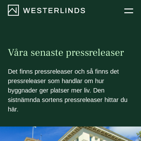
Hyra lokaler
Bostäder
Våra senaste pressreleaser
Projekt
Det finns pressreleaser och så finns det
pressreleaser som handlar om hur
Nyheter
byggnader ger platser mer liv. Den
sistnämnda sortens pressreleaser hittar du
Om oss
här.