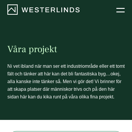
Hyra lokaler
Bostäder
Våra projekt
Projekt
Ni
vet
ibland
när
man
ser
ett
industriområde
eller
ett
tomt
fält
och
tänker
att
här
kan
det
bli
fantastiska
byg…okej,
Nyheter
alla
kanske
inte
tänker
så.
Men
vi
gör
det!
Vi
brinner
för
att
skapa
platser
där
människor
trivs
och
på
den
här
sidan
här
kan
du
kika
runt
på
våra
olika
fina
projekt.
Om oss