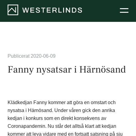
Hyra lokaler
Bostäder
Publicerat 2020-06-09
Projekt
Fanny nysatsar i Härnösand
Nyheter
Om oss
Klädkedjan Fanny kommer att göra en omstart och
nysatsa i Härnösand. Under våren gick den anrika
kedjan i konkurs som en direkt konsekvens av
Coronapandemin. Nu står det alltså klart att kedjan
kommer att leva vidare med en fortsatt satsning på sju