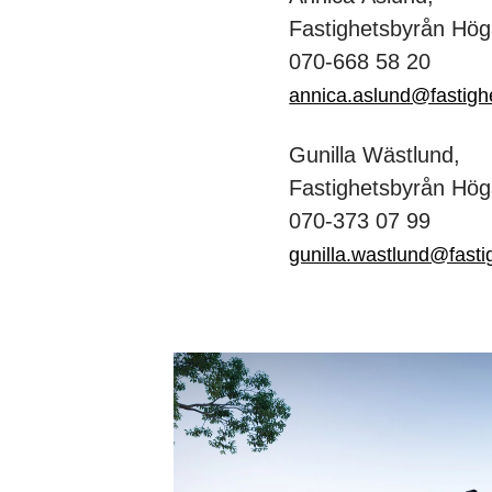
Fastighetsbyrån Hö
070-668 58 20
annica.aslund@fastigh
Gunilla Wästlund,
Fastighetsbyrån Hö
070-373 07 99
gunilla.wastlund@fasti