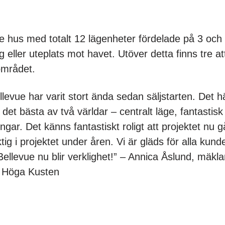
re hus med totalt 12 lägenheter fördelade på 3 och
eller uteplats mot havet. Utöver detta finns tre attr
 området.
ellevue har varit stort ända sedan säljstarten. Det 
et bästa av två världar – centralt läge, fantastisk
gar. Det känns fantastiskt roligt att projektet nu g
ktig i projektet under åren. Vi är gläds för alla kund
Bellevue nu blir verklighet!” – Annica Åslund, mäkla
n Höga Kusten