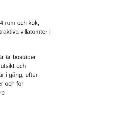
 4 rum och kök,
aktiva villatomter i
här är bostäder
 utsikt och
år i gång, efter
er och för
re