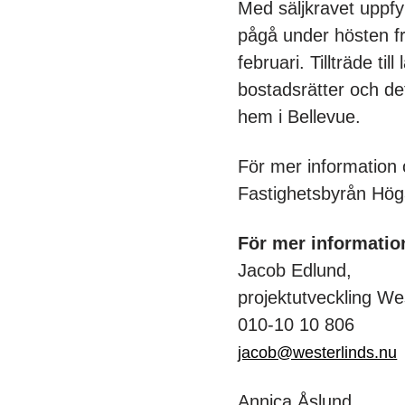
Med säljkravet uppfy
pågå under hösten fr
februari. Tillträde t
bostadsrätter och det
hem i Bellevue.
För mer information 
Fastighetsbyrån Hö
För mer informatio
Jacob Edlund,
projektutveckling We
010-10 10 806
jacob@westerlinds.nu
Annica Åslund,