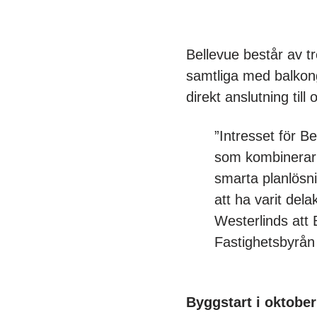
Bellevue består av t
samtliga med balkong 
direkt anslutning till
”Intresset för B
som kombinerar d
smarta planlösnin
att ha varit dela
Westerlinds att 
Fastighetsbyrå
Byggstart i oktober