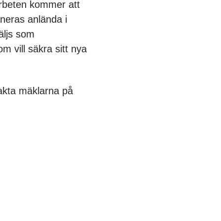
arbeten kommer att
aneras anlända i
säljs som
m vill säkra sitt nya
takta mäklarna på