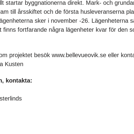
llt startar byggnationerna direkt. Mark- och grund
am till årsskiftet och de första husleveranserna pl
ill lägenheterna sker i november -26. Lägenheterna 
 finns fortfarande några lägenheter kvar för den so
om projektet besök www.bellevueovik.se eller kon
ga Kusten
n, kontakta:
sterlinds