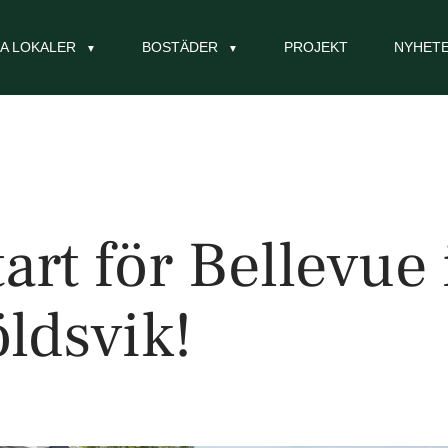
A LOKALER
BOSTÄDER
PROJEKT
NYHET
art för Bellevue 
ldsvik!