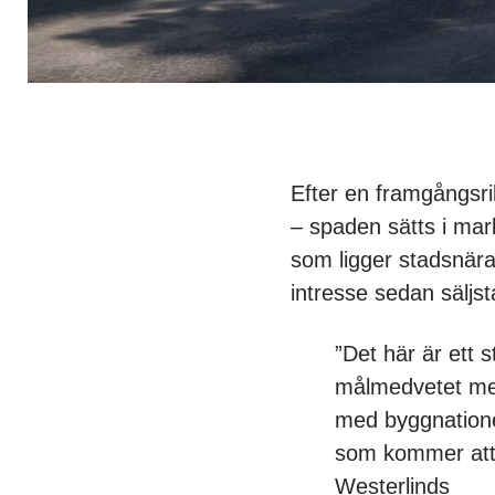
Efter en framgångsrik
– spaden sätts i mar
som ligger stadsnära
intresse sedan säljst
”Det här är ett s
målmedvetet med,
med byggnatione
som kommer att b
Westerlinds