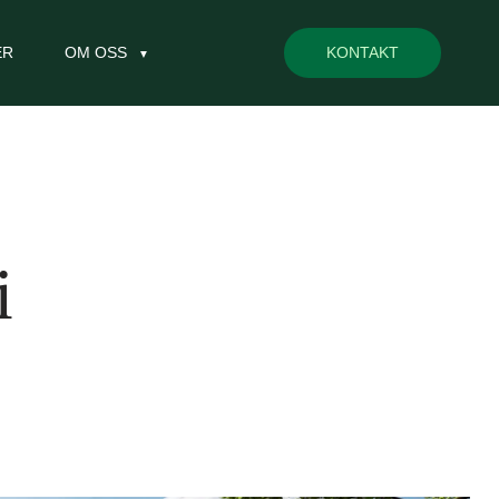
ER
OM OSS
KONTAKT
i