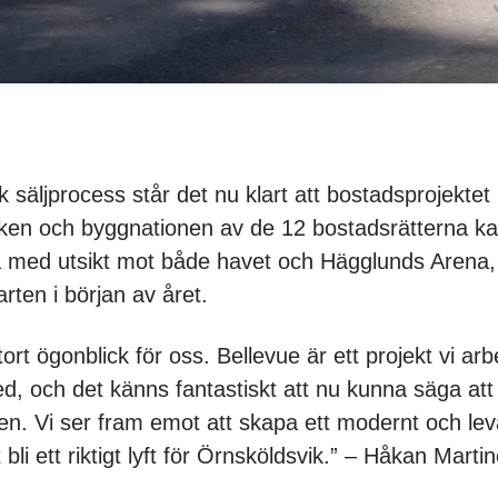
 säljprocess står det nu klart att bostadsprojektet
ken och byggnationen av de 12 bostadsrätterna kan
 med utsikt mot både havet och Hägglunds Arena, h
arten i början av året.
tort ögonblick för oss. Bellevue är ett projekt vi ar
 och det känns fantastiskt att nu kunna säga att 
n. Vi ser fram emot att skapa ett modernt och lev
li ett riktigt lyft för Örnsköldsvik.” – Håkan Martin