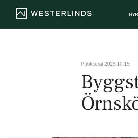
HYR
Publicerat 2025-10-15
Byggst
Örnskö