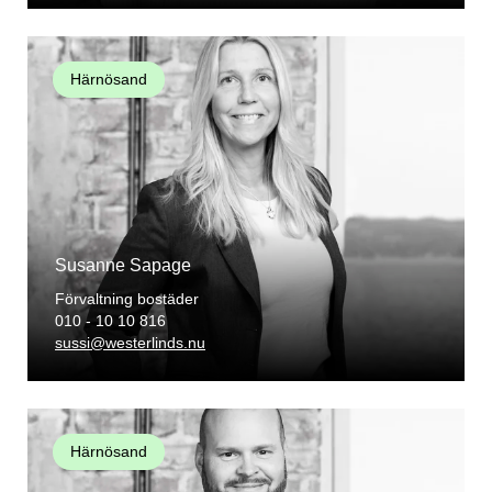
Härnösand
Susanne Sapage
Förvaltning bostäder
010 - 10 10 816
sussi@westerlinds.nu
Härnösand