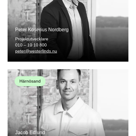
Peter Koserius Nordberg
Projektutvecklare
010 – 10 10 800
peter@westerlinds.nu
Härnösand
Jacob Edlund