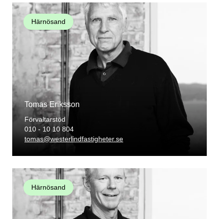
Härnösand
Tomas Eriksson
Förvaltarstöd
010 - 10 10 804
tomas@westerlindfastigheter.se
Härnösand