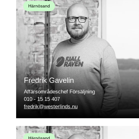
Härnösand
Fredrik Gavelin
Affärsområdeschef Försäljning
010 - 15 15 407
fredrik@westerlinds.nu
Härnösand