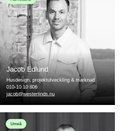
Jacob Edlund
Husdesign, projektutveckling & marknad
010-10 10 806
jacob@westerlinds.nu
Umeå