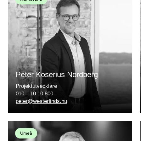
Peter Koserius Nordberg
Projektutvecklare
010 – 10 10 800
peter@westerlinds.nu
Umeå