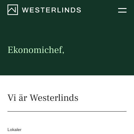
Hyra lokaler
Bostäder
Ekonomichef,
Projekt
Nyheter
Vi är Westerlinds
Om oss
Lokaler